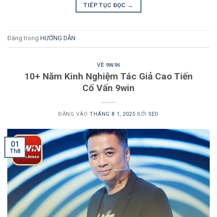
TIẾP TỤC ĐỌC
→
Đăng trong
HƯỚNG DẪN
VỀ 9WIN
10+ Năm Kinh Nghiệm Tác Giả Cao Tiến
Cố Vấn 9win
ĐĂNG VÀO
THÁNG 8 1, 2025
BỞI
SEO
01
Th8