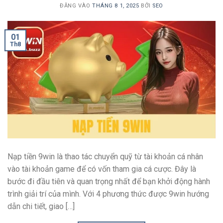
ĐĂNG VÀO
THÁNG 8 1, 2025
BỞI
SEO
01
Th8
Nạp tiền 9win là thao tác chuyển quỹ từ tài khoản cá nhân
vào tài khoản game để có vốn tham gia cá cược. Đây là
bước đi đầu tiên và quan trọng nhất để bạn khởi động hành
trình giải trí của mình. Với 4 phương thức được 9win hướng
dẫn chi tiết, giao […]