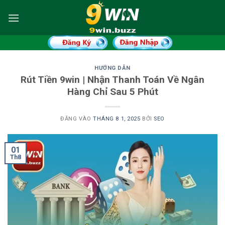
Bỏ
qua
nội
dung
HƯỚNG DẪN
Rút Tiền 9win | Nhận Thanh Toán Về Ngân
Hàng Chỉ Sau 5 Phút
ĐĂNG VÀO
THÁNG 8 1, 2025
BỞI
SEO
01
Th8