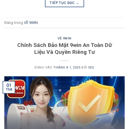
TIẾP TỤC ĐỌC
→
Đăng trong
VỀ 9WIN
VỀ 9WIN
Chính Sách Bảo Mật 9win An Toàn Dữ
Liệu Và Quyền Riêng Tư
ĐĂNG VÀO
THÁNG 8 1, 2025
BỞI
SEO
01
Th8