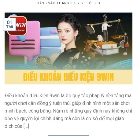
ĐĂNG VÀO
THÁNG 8 1, 2025
BỞI
SEO
01
Th8
Điều khoản điều kiện 9win là bộ quy tắc pháp lý nền tảng mà
người chơi cần đồng ý tuân thủ, giúp định hình một sân chơi
minh bạch, công bằng. Nắm rõ những quy định này không chỉ
bảo vệ quyền lợi chính đáng mà còn là cơ sở để mọi giao
dịch của […]