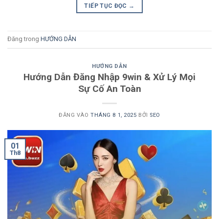
TIẾP TỤC ĐỌC
→
Đăng trong
HƯỚNG DẪN
HƯỚNG DẪN
Hướng Dẫn Đăng Nhập 9win & Xử Lý Mọi
Sự Cố An Toàn
ĐĂNG VÀO
THÁNG 8 1, 2025
BỞI
SEO
01
Th8