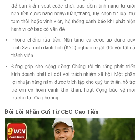
để bạn kiểm soát cuộc chơi, bao gồm tính năng tự giới
hạn tiền cược hàng ngày/tuần/tháng, tùy chọn tự loại trừ
tạm thời hoặc vĩnh viễn, hệ thống cảnh báo khi phát hiện
hành vi cờ bạc có vấn đề.
Phòng chống rửa tiền: Nền tảng cá cược áp dụng quy
trình Xác minh danh tính (KYC) nghiêm ngặt đối với tất cả
thành viên.
Đóng góp cho cộng đồng: Chúng tôi tin rằng phát triển
kinh doanh phải đi đôi với trách nhiệm xã hội. Một phần
lợi nhuận hàng năm được trích lập cho quỹ từ thiện, hỗ trợ
trẻ em có hoàn cảnh khó khăn, hoạt động bảo vệ môi
trường tại địa phương.
Đôi Lời Nhắn Gửi Từ CEO Cao Tiến