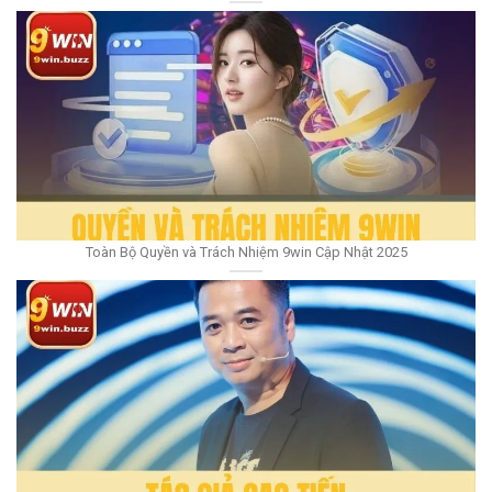
Toàn Bộ Quyền và Trách Nhiệm 9win Cập Nhật 2025
10+ Năm Kinh Nghiệm Tác Giả Cao Tiến Cố Vấn 9win