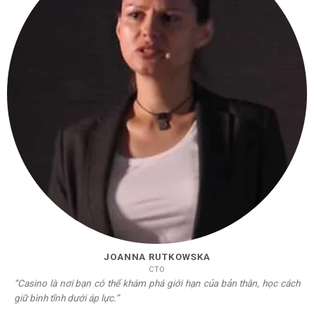
Tải App 9win Mang Cả Thế Giới Giải Trí Vào Túi
Bạn
Kèo Châu Á & 3 Sai Lầm Phổ Biến Cần Tránh Tại 9win
Trải nghiệm giải trí tối ưu hóa cho di động
JOANNA RUTKOWSKA
Thao tác 9win game app download mang lại sự tiện lợi vượt
CTO
trội, cho phép bạn tham gia cá cược không giới hạn thời gian
“Casino là nơi bạn có thể khám phá giới hạn của bản thân, học cách
và không gian.Trải nghiệm trên ứng dụng được tối ưu hóa
giữ bình tĩnh dưới áp lực.”
hoàn toàn với tốc độ truy cập nhanh hơn, giao diện thân thiện,