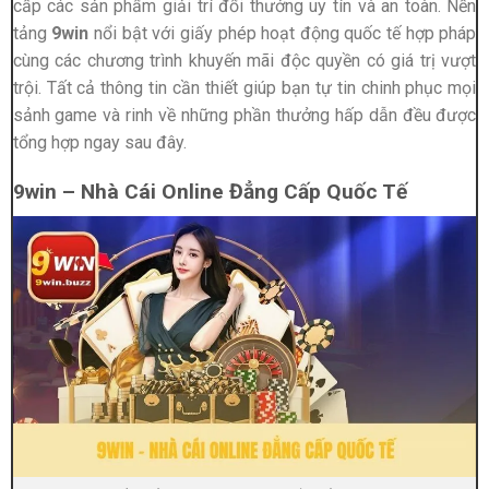
cấp các sản phẩm giải trí đổi thưởng uy tín và an toàn. Nền
tảng
9win
nổi bật với giấy phép hoạt động quốc tế hợp pháp
cùng các chương trình khuyến mãi độc quyền có giá trị vượt
trội. Tất cả thông tin cần thiết giúp bạn tự tin chinh phục mọi
sảnh game và rinh về những phần thưởng hấp dẫn đều được
tổng hợp ngay sau đây.
9win – Nhà Cái Online Đẳng Cấp Quốc Tế