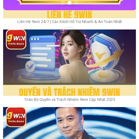
Bùng Nổ Khuyến Mãi Độc Quyền Cho Thành
Viên Mới
Toàn Bộ Quyền và Trách Nhiệm 9win Cập Nhật 2025
Loạt ưu đãi độc quyền dành tặng tân thủ
Chào đón tân thủ đến thử sức, nhà cái
9win
mang đến một
10+ Năm Kinh Nghiệm Tác Giả Cao Tiến Cố Vấn 9win
chuỗi sự kiện ưu đãi bùng nổ với giá trị cực lớn. Đây là món