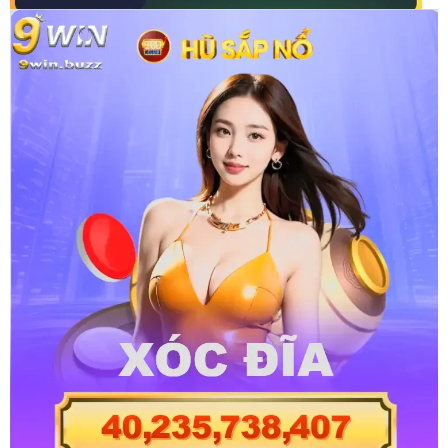
CEO:
Ông Cao Tiến
Số lượng người chơi:
Hơn 5 triệu thành viên
100% Chính Xác Tên Với Điều Khoản Điều Kiện 9win Để Rút Tiền
Tiền tệ hỗ trợ:
VND, USD, THB
Đối tác cung cấp game:
Evolution, Pragmatic Play,
CMD368, SABA Sports, AE Sexy
Giấy phép & Chứng nhận:
Giấy phép Curacao eGaming –
No. 365/JAZ + iTech Labs – ITL-200915A
Khát Vọng và Cam Kết Cốt Lõi
Tầm nhìn của thương hiệu là trở thành biểu tượng hàng đầu
trong ngành giải trí trực tuyến tại châu Á, tiên phong kiến tạo
Liên Hệ 9win 24/7 | Các Kênh Hỗ Trợ Nhanh & An Toàn Nhất
những trải nghiệm cá cược đột phá đi kèm với chất lượng. Sứ
mệnh cốt lõi là mang đến một môi trường giải trí tuyệt đối
công bằng, an toàn và có trách nhiệm cho mọi người chơi.