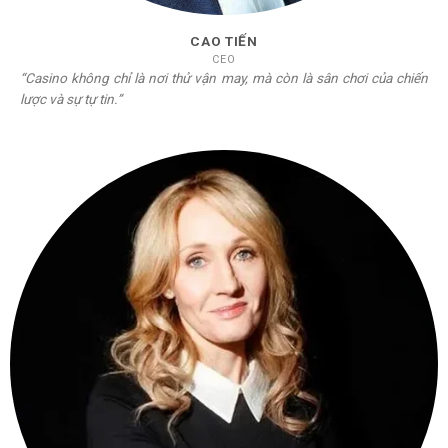
CAO TIẾN
Tổng hợp sảnh game đa dạng tại 9win
CEO
“Casino không chỉ là nơi thử vận may, mà còn là sân chơi của chiến
Rút Tiền 9win | Nhận Thanh Toán Về Ngân Hàng Chỉ Sau 5 Phút
lược và sự tự tin.”
Cùng đến với thế giới giải trí đỉnh cao, nơi quy tụ hàng ngàn
sản phẩm cá cược đặc sắc và đa dạng. Hãy sẵn sàng để
chinh phục những trận cầu đỉnh cao, khám phá những sòng
bài chân thực và đắm mình vào thế giới game bất tận.
Sảnh Thể Thao: Sôi Động Cùng Mọi Trận Cầu
Sảnh cá cược thể thao là một đấu trường sôi động, nơi hội tụ
hàng ngàn sự kiện thể thao mỗi ngày. Điểm nổi bật đến từ sự
hợp tác với các nhà cung cấp kèo cược hàng đầu thế giới như
Tải App 9win 2025 Cài Đặt Nhanh Trong 1 Phút An Toàn
CMD368 và SABA Sports, đảm bảo tính đa dạng và tỷ lệ
cược cạnh tranh nhất.
Live Casino Sòng Bạc Đỉnh Cao Trong Tầm Tay
Sảnh Live Casino mang đến trải nghiệm sòng bạc chân thực