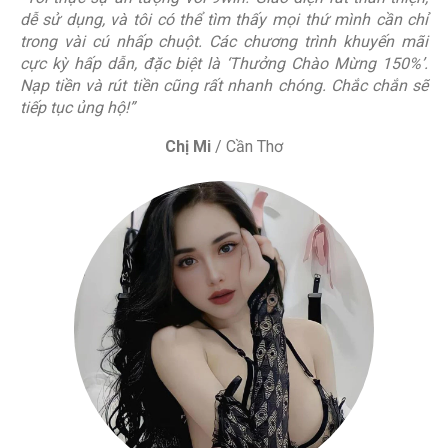
NĂNG/ƯU
MÔ TẢ NGẮN GỌN
chương trình khuyến mãi thực sự nổi bật. Hoàn trả thua
dễ
ĐIỂM
hàng tuần lên đến 1.5% là một cứu cánh tuyệt vời, giúp
tr
Công nghệ
Sử dụng mã hóa đầu cuối SSL 256-bit độc
tôi có thêm cơ hội gỡ gạc. Việc cập nhật khuyến mãi
cự
bảo mật
quyền, đảm bảo an toàn tuyệt đối cho mọi dữ
thường xuyên cũng rất tiện lợi. Rất hài lòng!”
Nạ
GEO-Trust
liệu và giao dịch.
Live Đá Gà: Hướng Dẫn Đọc 3 Kèo & Soi Chiến Kê Tại 9win
ti
Chị Hà
/
Sài Gòn
Tỷ lệ hoàn
Cung cấp mức hoàn trả cao nhất trên thị trường
trả Đá Gà
cho sảnh Đá gà, không giới hạn số tiền nhận
10%
được.
Sở hữu các sảnh cược và tựa game được thiết
Sảnh game
kế riêng, mang lại trải nghiệm mới lạ không thể
độc quyền
tìm thấy ở nơi khác.
Hệ thống nạp/rút tiền tự động hóa, xử lý giao
Tốc độ giao
dịch thành công chỉ trong vòng 60 giây, nhanh
dịch 1 phút
nhất thị trường.
Hướng Dẫn Đăng Ký Tài Khoản 9win Trong 30
Giới thiệu 9win
Giây