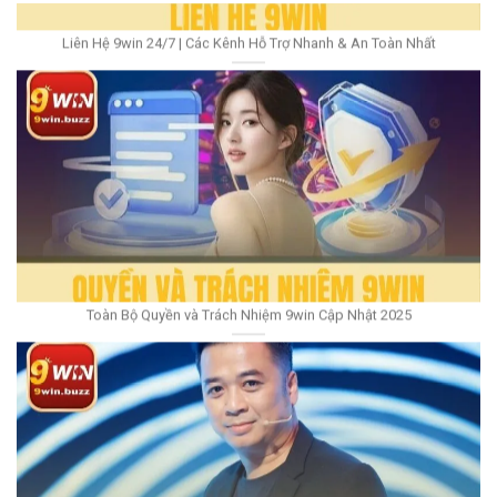
Toàn Bộ Quyền và Trách Nhiệm 9win Cập Nhật 2025
10+ Năm Kinh Nghiệm Tác Giả Cao Tiến Cố Vấn 9win