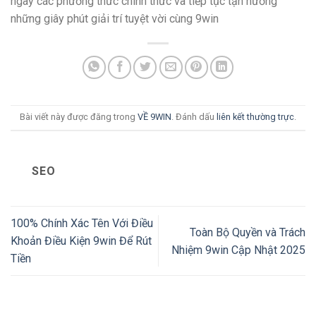
ngay các phương thức chính thức và tiếp tục tận hưởng
những giây phút giải trí tuyệt vời cùng 9win
100% Chính Xác Tên Với Điều Khoản Điều Kiện 9win Để Rút Tiền
Bài viết này được đăng trong
VỀ 9WIN
. Đánh dấu
liên kết thường trực
.
SEO
100% Chính Xác Tên Với Điều
Toàn Bộ Quyền và Trách
Khoản Điều Kiện 9win Để Rút
Nhiệm 9win Cập Nhật 2025
Tiền
Liên Hệ 9win 24/7 | Các Kênh Hỗ Trợ Nhanh & An Toàn Nhất