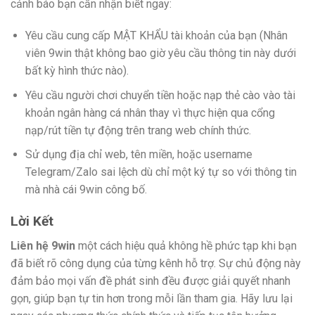
cảnh báo bạn cần nhận biết ngay:
Yêu cầu cung cấp MẬT KHẨU tài khoản của bạn (Nhân
viên 9win thật không bao giờ yêu cầu thông tin này dưới
bất kỳ hình thức nào).
Yêu cầu người chơi chuyển tiền hoặc nạp thẻ cào vào tài
khoản ngân hàng cá nhân thay vì thực hiện qua cổng
nạp/rút tiền tự động trên trang web chính thức.
Sử dụng địa chỉ web, tên miền, hoặc username
Telegram/Zalo sai lệch dù chỉ một ký tự so với thông tin
mà nhà cái 9win công bố.
Lời Kết
Liên hệ 9win
một cách hiệu quả không hề phức tạp khi bạn
Chính Sách Bảo Mật 9win An Toàn Dữ Liệu Và Quyền Riêng Tư
đã biết rõ công dụng của từng kênh hỗ trợ. Sự chủ động này
đảm bảo mọi vấn đề phát sinh đều được giải quyết nhanh
gọn, giúp bạn tự tin hơn trong mỗi lần tham gia. Hãy lưu lại