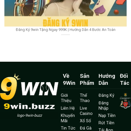
Đăng Ký 9win Tặng Ngay 999K | Hướng Dẫn 4 Bước An Toàn
Về
Sản
Hướng
Đối
Hướng Dẫn Đăng Nhập 9win & Xử Lý Mọi Sự Cố An Toàn
9Win
Phẩm
Dẫn
Tác
Giới
Thể
Đăng Ký
Thiệu
Thao
Đăng
Liên Hệ
Live
Nhập
Casino
logo-9win-buzz
Khuyến
Nạp Tiền
Mãi
Xổ Số
Rút Tiền
Tin Tức
Đá Gà
Tải App