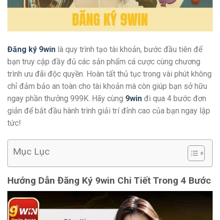
Đăng ký 9win
là quy trình tạo tài khoản, bước đầu tiên để
bạn truy cập đầy đủ các sản phẩm cá cược cùng chương
trình ưu đãi độc quyền. Hoàn tất thủ tục trong vài phút không
chỉ đảm bảo an toàn cho tài khoản mà còn giúp bạn sở hữu
ngay phần thưởng 999K. Hãy cùng
9win
đi qua 4 bước đơn
giản để bắt đầu hành trình giải trí đỉnh cao của bạn ngay lập
tức!
Mục Lục
Hướng Dẫn Đăng Ký 9win Chi Tiết Trong 4 Bước