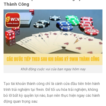
Thành Công
Khởi động cuộc vui của bạn ngay hôm nay
Tạo tài khoản thành công chỉ là cánh cửa đầu tiên trên hành
trình trải nghiệm tại 9win. Để tối ưu hóa trải nghiệm, không
bỏ lỡ bất kỳ quyền lợi nào, bạn nên thực hiện ngay các hành
động quan trọng sau: