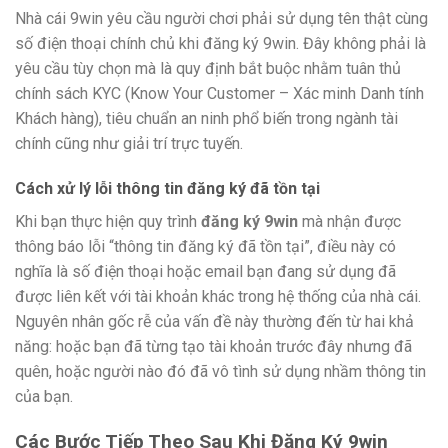
Nhà cái 9win yêu cầu người chơi phải sử dụng tên thật cùng
số điện thoại chính chủ khi đăng ký 9win. Đây không phải là
yêu cầu tùy chọn mà là quy định bắt buộc nhằm tuân thủ
chính sách KYC (Know Your Customer – Xác minh Danh tính
Khách hàng), tiêu chuẩn an ninh phổ biến trong ngành tài
chính cũng như giải trí trực tuyến.
Cách xử lý lỗi thông tin đăng ký đã tồn tại
Khi bạn thực hiện quy trình
đăng ký 9win
mà nhận được
thông báo lỗi “thông tin đăng ký đã tồn tại”, điều này có
nghĩa là số điện thoại hoặc email bạn đang sử dụng đã
được liên kết với tài khoản khác trong hệ thống của nhà cái.
Nguyên nhân gốc rễ của vấn đề này thường đến từ hai khả
năng: hoặc bạn đã từng tạo tài khoản trước đây nhưng đã
quên, hoặc người nào đó đã vô tình sử dụng nhầm thông tin
của bạn.
Các Bước Tiếp Theo Sau Khi Đăng Ký 9win