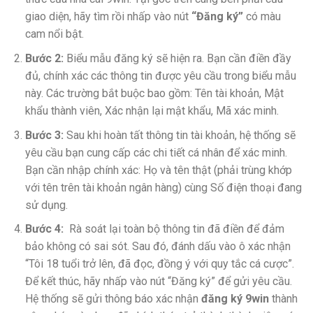
giao diện, hãy tìm rồi nhấp vào nút
“Đăng ký”
có màu
cam nổi bật.
Bước 2:
Biểu mẫu đăng ký sẽ hiện ra. Bạn cần điền đầy
đủ, chính xác các thông tin được yêu cầu trong biểu mẫu
này. Các trường bắt buộc bao gồm: Tên tài khoản, Mật
khẩu thành viên, Xác nhận lại mật khẩu, Mã xác minh.
Bước 3:
Sau khi hoàn tất thông tin tài khoản, hệ thống sẽ
yêu cầu bạn cung cấp các chi tiết cá nhân để xác minh.
Bạn cần nhập chính xác: Họ và tên thật (phải trùng khớp
với tên trên tài khoản ngân hàng) cùng Số điện thoại đang
sử dụng.
Bước 4:
Rà soát lại toàn bộ thông tin đã điền để đảm
bảo không có sai sót. Sau đó, đánh dấu vào ô xác nhận
“Tôi 18 tuổi trở lên, đã đọc, đồng ý với quy tắc cá cược”.
Để kết thúc, hãy nhấp vào nút “Đăng ký” để gửi yêu cầu.
Hệ thống sẽ gửi thông báo xác nhận
đăng ký 9win
thành