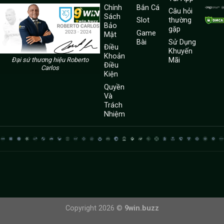
Chính
Bắn Cá
Câu hỏi
Sách
Slot
thường
Bảo
gặp
Nạp Tiền 9win Nhận Ngay Thưởng 100% | Hướng Dẫn Chi Tiết
Game
Mật
Bài
Sử Dụng
Điều
Khuyến
Khoản
Mãi
Đại sứ thương hiệu Roberto
Điều
Carlos
Kiện
Quyền
Và
Trách
Nhiệm
Rút Tiền 9win | Nhận Thanh Toán Về Ngân Hàng Chỉ Sau 5 Phút
Copyright 2026 ©
9win.buzz