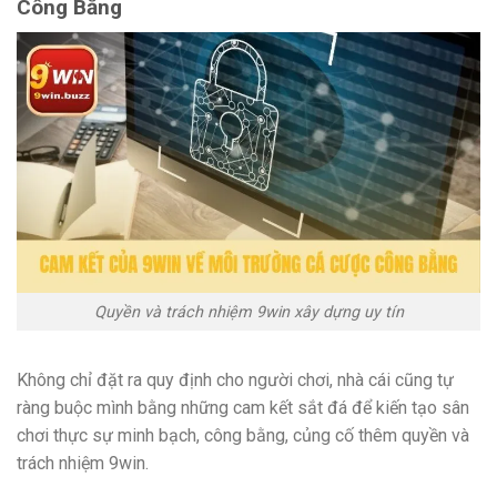
Công Bằng
Quyền và trách nhiệm 9win xây dựng uy tín
Không chỉ đặt ra quy định cho người chơi, nhà cái cũng tự
ràng buộc mình bằng những cam kết sắt đá để kiến tạo sân
chơi thực sự minh bạch, công bằng, củng cố thêm quyền và
trách nhiệm 9win.