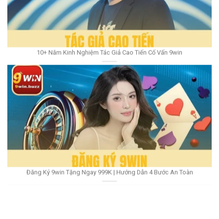
10+ Năm Kinh Nghiệm Tác Giả Cao Tiến Cố Vấn 9win
Đăng Ký 9win Tặng Ngay 999K | Hướng Dẫn 4 Bước An Toàn