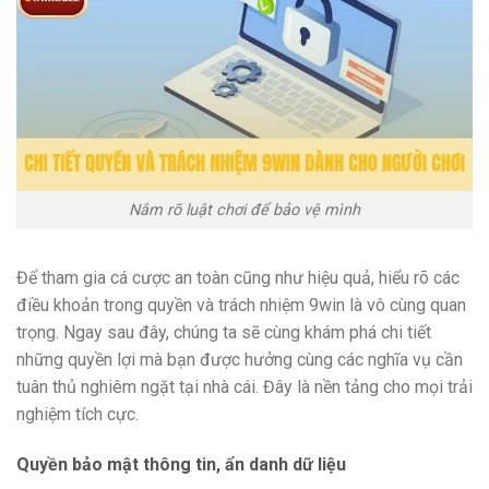
Nắm rõ luật chơi để bảo vệ mình
Để tham gia cá cược an toàn cũng như hiệu quả, hiểu rõ các
điều khoản trong quyền và trách nhiệm 9win là vô cùng quan
trọng. Ngay sau đây, chúng ta sẽ cùng khám phá chi tiết
những quyền lợi mà bạn được hưởng cùng các nghĩa vụ cần
tuân thủ nghiêm ngặt tại nhà cái. Đây là nền tảng cho mọi trải
nghiệm tích cực.
Quyền bảo mật thông tin, ẩn danh dữ liệu