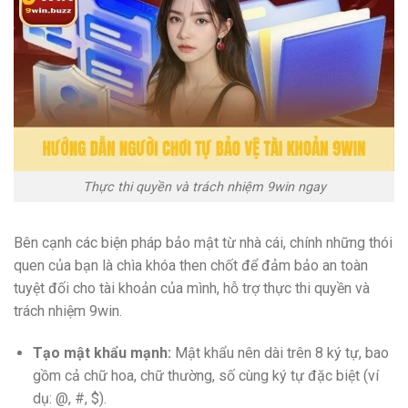
Thực thi quyền và trách nhiệm 9win ngay
Bên cạnh các biện pháp bảo mật từ nhà cái, chính những thói
quen của bạn là chìa khóa then chốt để đảm bảo an toàn
tuyệt đối cho tài khoản của mình, hỗ trợ thực thi quyền và
trách nhiệm 9win.
Tạo mật khẩu mạnh:
Mật khẩu nên dài trên 8 ký tự, bao
gồm cả chữ hoa, chữ thường, số cùng ký tự đặc biệt (ví
dụ: @, #, $).