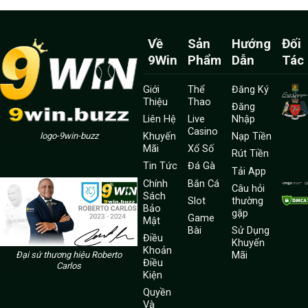
Về
Sản
Hướng
Đối
Hướng Dẫn Đăng Nhập 9win & Xử Lý Mọi Sự Cố An Toàn
9Win
Phẩm
Dẫn
Tác
Giới
Thể
Đăng Ký
Thiệu
Thao
Đăng
Liên Hệ
Live
Nhập
Casino
logo-9win-buzz
Khuyến
Nạp Tiền
Mãi
Xổ Số
Rút Tiền
Tin Tức
Đá Gà
Tải App
Chính
Bắn Cá
Câu hỏi
Sách
Slot
thường
Bảo
gặp
Nạp Tiền 9win Nhận Ngay Thưởng 100% | Hướng Dẫn Chi Tiết
Game
Mật
Bài
Sử Dụng
Điều
Khuyến
Khoản
Mãi
Đại sứ thương hiệu Roberto
Điều
Carlos
Kiện
Quyền
Và