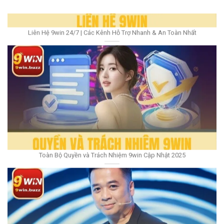
Toàn Bộ Quyền và Trách Nhiệm 9win Cập Nhật 2025