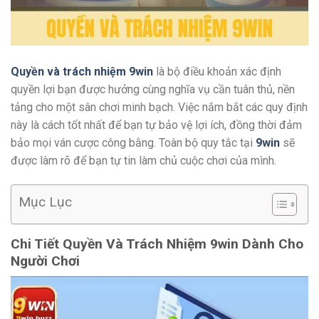
Quyền và trách nhiệm 9win
là bộ điều khoản xác định
quyền lợi bạn được hưởng cùng nghĩa vụ cần tuân thủ, nền
tảng cho một sân chơi minh bạch. Việc nắm bắt các quy định
này là cách tốt nhất để bạn tự bảo vệ lợi ích, đồng thời đảm
bảo mọi ván cược công bằng. Toàn bộ quy tắc tại
9win
sẽ
được làm rõ để bạn tự tin làm chủ cuộc chơi của mình.
Mục Lục
Chi Tiết Quyền Và Trách Nhiệm 9win Dành Cho
Người Chơi