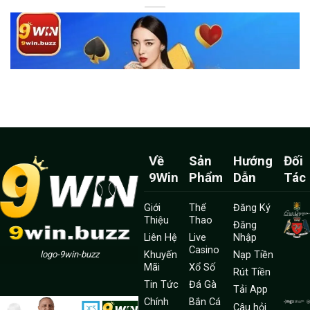
Hướng Dẫn Đăng Nhập 9win & Xử Lý Mọi Sự Cố An Toàn
Về
Sản
Hướng
Đối
9Win
Phẩm
Dẫn
Tác
Giới
Thể
Đăng Ký
Thiệu
Thao
Đăng
Liên Hệ
Live
Nhập
Casino
Nạp Tiền 9win Nhận Ngay Thưởng 100% | Hướng Dẫn Chi Tiết
logo-9win-buzz
Khuyến
Nạp Tiền
Mãi
Xổ Số
Rút Tiền
Tin Tức
Đá Gà
Tải App
Chính
Bắn Cá
Câu hỏi