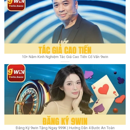
10+ Năm Kinh Nghiệm Tác Giả Cao Tiến Cố Vấn 9win
Đăng Ký 9win Tặng Ngay 999K | Hướng Dẫn 4 Bước An Toàn