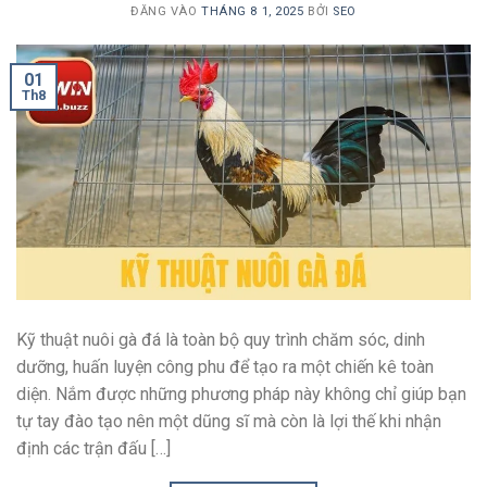
ĐĂNG VÀO
THÁNG 8 1, 2025
BỞI
SEO
01
Th8
Kỹ thuật nuôi gà đá là toàn bộ quy trình chăm sóc, dinh
dưỡng, huấn luyện công phu để tạo ra một chiến kê toàn
diện. Nắm được những phương pháp này không chỉ giúp bạn
tự tay đào tạo nên một dũng sĩ mà còn là lợi thế khi nhận
định các trận đấu […]