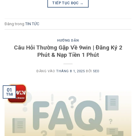
TIẾP TỤC ĐỌC
→
Đăng trong
TIN TỨC
HƯỚNG DẪN
Câu Hỏi Thường Gặp Về 9win | Đăng Ký 2
Phút & Nạp Tiền 1 Phút
ĐĂNG VÀO
THÁNG 8 1, 2025
BỞI
SEO
01
Th8