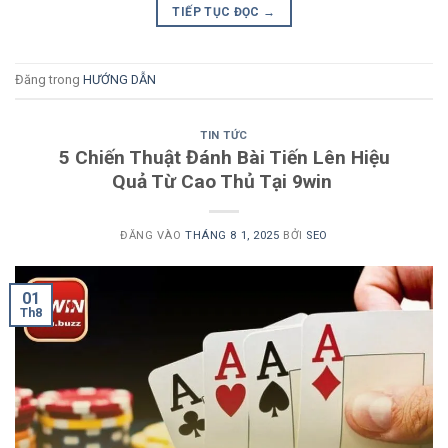
TIẾP TỤC ĐỌC
→
Đăng trong
HƯỚNG DẪN
TIN TỨC
5 Chiến Thuật Đánh Bài Tiến Lên Hiệu
Quả Từ Cao Thủ Tại 9win
ĐĂNG VÀO
THÁNG 8 1, 2025
BỞI
SEO
01
Th8