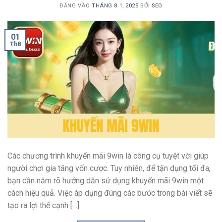
ĐĂNG VÀO
THÁNG 8 1, 2025
BỞI
SEO
01
Th8
Các chương trình khuyến mãi 9win là công cụ tuyệt vời giúp
người chơi gia tăng vốn cược. Tuy nhiên, để tận dụng tối đa,
bạn cần nắm rõ hướng dẫn sử dụng khuyến mãi 9win một
cách hiệu quả. Việc áp dụng đúng các bước trong bài viết sẽ
tạo ra lợi thế cạnh […]