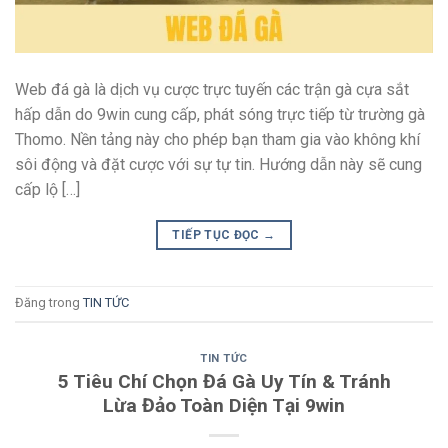
Web đá gà là dịch vụ cược trực tuyến các trận gà cựa sắt
hấp dẫn do 9win cung cấp, phát sóng trực tiếp từ trường gà
Thomo. Nền tảng này cho phép bạn tham gia vào không khí
sôi động và đặt cược với sự tự tin. Hướng dẫn này sẽ cung
cấp lộ […]
TIẾP TỤC ĐỌC
→
Đăng trong
TIN TỨC
TIN TỨC
5 Tiêu Chí Chọn Đá Gà Uy Tín & Tránh
Lừa Đảo Toàn Diện Tại 9win