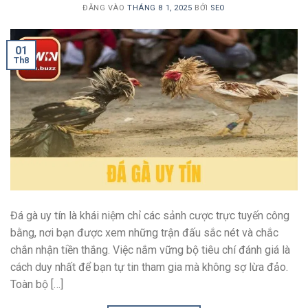
ĐĂNG VÀO
THÁNG 8 1, 2025
BỞI
SEO
01
Th8
Đá gà uy tín là khái niệm chỉ các sảnh cược trực tuyến công
bằng, nơi bạn được xem những trận đấu sắc nét và chắc
chắn nhận tiền thắng. Việc nắm vững bộ tiêu chí đánh giá là
cách duy nhất để bạn tự tin tham gia mà không sợ lừa đảo.
Toàn bộ […]