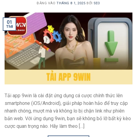
ĐĂNG VÀO
THÁNG 8 1, 2025
BỞI
SEO
01
Th8
100% Chính Xác Tên Với Điều Khoản Điều Kiện 9win Để Rút Tiền
Tải app 9win là cài đặt ứng dụng cá cược chính thức lên
smartphone (iOS/Android), giải pháp hoàn hảo để truy cập
nhanh chóng, mượt mà và không lo bị chặn link như phiên
bản web. Với ứng dụng 9win, bạn sẽ không bỏ lỡ bất kỳ kèo
cược quan trọng nào. Hãy làm theo […]