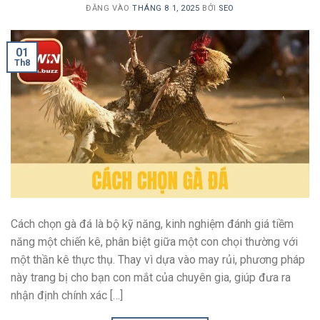
ĐĂNG VÀO
THÁNG 8 1, 2025
BỞI
SEO
01
Th8
Cách chọn gà đá là bộ kỹ năng, kinh nghiệm đánh giá tiềm
năng một chiến kê, phân biệt giữa một con chọi thường với
một thần kê thực thụ. Thay vì dựa vào may rủi, phương pháp
này trang bị cho bạn con mắt của chuyên gia, giúp đưa ra
nhận định chính xác […]