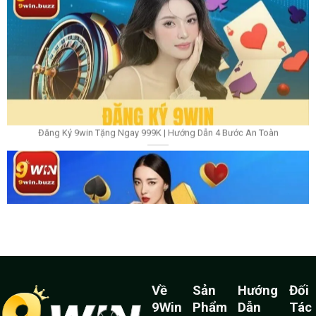
Hành trình chinh phục đại dương số bắn cá 9win khởi đầu với
một quy trình tinh gọn, dẫn lối người chơi đến với những phần
thưởng giá trị.
Bước đầu tiên là thiết lập một tài khoản cá nhân thông qua
Đăng Ký 9win Tặng Ngay 999K | Hướng Dẫn 4 Bước An Toàn
cổng đăng ký chính thức, một yêu cầu cơ bản để định
danh người chơi hợp lệ tại bắn cá 9win.
Tiếp theo, một nguồn vốn ban đầu được chuyển vào tài
khoản, sẵn sàng quy đổi thành “đạn dược” cho những
chuyến đi săn kịch tính.
Từ giao diện chính, một cú nhấp chuột vào chuyên mục
“Bắn Cá” sẽ mở ra cánh cửa đến với các sảnh game đa
dạng từ nhiều nhà cung cấp.
Hệ thống phòng chơi được phân cấp rõ ràng theo mức
Hướng Dẫn Đăng Nhập 9win & Xử Lý Mọi Sự Cố An Toàn
cược, tạo ra một lộ trình phát triển hợp lý từ cấp độ khởi
Về
Sản
Hướng
Đối
đầu đến chuyên nghiệp.
9Win
Phẩm
Dẫn
Tác