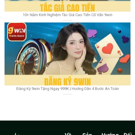
Đăng Ký 9win Tặng Ngay 999K | Hướng Dẫn 4 Bước An Toàn