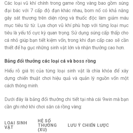
Các loại vũ khí chính trong game rồng vàng bao gồm súng
đại bác với 7 cấp độ đạn khác nhau, bom nổ có khả năng
gây sát thương trên diện rộng và thuốc độc làm giảm máu
mục tiêu từ từ. Lựa chọn vũ khí phù hợp với từng loại mục
tiêu là yếu tố cực kỳ quan trọng. Sử dụng súng cấp thấp cho
cá nhỏ giúp bạn tiết kiệm vốn, trong khi đạn cấp cao sẽ cần
thiết để hạ gục những sinh vật lớn và nhận thưởng cao hơn.
Bảng đổi thưởng các loại cá và boss rồng
Hiểu rõ giá trị của từng loại sinh vật là chìa khóa để xây
dựng chiến thuật chơi hiệu quả và quản lý nguồn vốn một
cách thông minh.
Dưới đây là bảng đổi thưởng chi tiết tại nhà cái 9win mà bạn
cần ghi nhớ khi chơi săn cá rồng vàng:
HỆ SỐ
LOẠI SINH
THƯỞNG
LƯU Ý CHIẾN LƯỢC
VẬT
(XU)