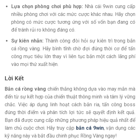
Lựa chọn phòng chơi phù hợp:
Nhà cái 9win cung cấp
nhiều phòng chơi với các mức cược khác nhau. Hãy chọn
phòng có mức cược tương ứng với số vốn bạn đang có
để tránh rủi ro không đáng có.
Sự kiên nhẫn:
Thành công đòi hỏi sự kiên trì trong bắn
cá rồng vàng. Hãy bình tĩnh chờ đợi đúng thời cơ để tấn
công mục tiêu lớn thay vì liên tục bắn một cách lãng phí
vào mọi thứ xuất hiện.
Lời Kết
Bắn cá rồng vàng
chiến thắng không dựa vào may mắn mà
đến từ sự kết hợp của chiến thuật thông minh và tâm lý vững
chắc. Việc áp dụng linh hoạt cách bắn ria, tấn công boss
Chính Sách Bảo Mật 9win An Toàn Dữ Liệu Và Quyền Riêng Tư
đúng thời điểm và phân tích lợi tức sẽ quyết định kết quả.
Bạn đã được cung cấp những phương pháp hiệu quả nhất để
làm chủ cuộc chơi. Hãy truy cập
bắn cá 9win
, vận dụng các
kỹ năng này và bắt đầu chinh phục Rồng Vàng ngay!