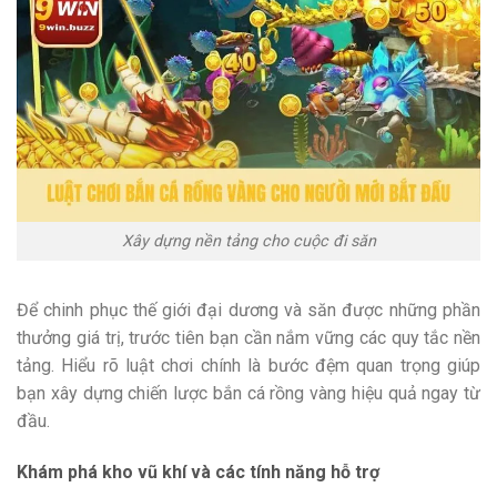
Xây dựng nền tảng cho cuộc đi săn
Để chinh phục thế giới đại dương và săn được những phần
thưởng giá trị, trước tiên bạn cần nắm vững các quy tắc nền
tảng. Hiểu rõ luật chơi chính là bước đệm quan trọng giúp
bạn xây dựng chiến lược bắn cá rồng vàng hiệu quả ngay từ
đầu.
Khám phá kho vũ khí và các tính năng hỗ trợ