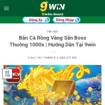
Bỏ
qua
nội
dung
TIN TỨC
Bắn Cá Rồng Vàng Săn Boss
Thưởng 1000x | Hướng Dẫn Tại 9win
ĐĂNG VÀO
THÁNG 8 2, 2025
BỞI
SEO
02
Th8