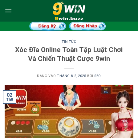
Bỏ
qua
nội
dung
TIN TỨC
Xóc Đĩa Online Toàn Tập Luật Chơi
Và Chiến Thuật Cược 9win
ĐĂNG VÀO
THÁNG 8 2, 2025
BỞI
SEO
02
Th8