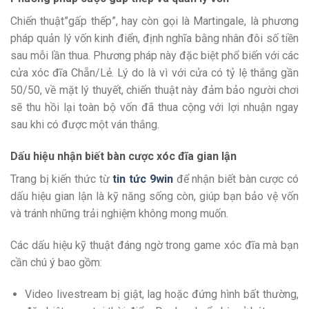
Chiến thuật”gấp thếp”, hay còn gọi là Martingale, là phương
pháp quản lý vốn kinh điển, định nghĩa bằng nhân đôi số tiền
sau mỗi lần thua. Phương pháp này đặc biệt phổ biến với các
cửa xóc đĩa Chẵn/Lẻ. Lý do là vì với cửa có tỷ lệ thắng gần
50/50, về mặt lý thuyết, chiến thuật này đảm bảo người chơi
sẽ thu hồi lại toàn bộ vốn đã thua cộng với lợi nhuận ngay
sau khi có được một ván thắng.
Dấu hiệu nhận biết bàn cược xóc đĩa gian lận
Trang bị kiến thức từ
tin tức 9win
để nhận biết bàn cược có
dấu hiệu gian lận là kỹ năng sống còn, giúp bạn bảo vệ vốn
và tránh những trải nghiệm không mong muốn.
Các dấu hiệu kỹ thuật đáng ngờ trong game xóc đĩa mà bạn
cần chú ý bao gồm:
Video livestream bị giật, lag hoặc đứng hình bất thường,