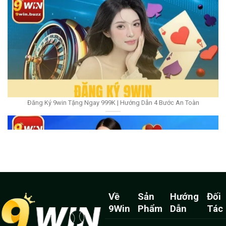
Đăng Ký 9win Tặng Ngay 999K | Hướng Dẫn 4 Bước An Toàn
Hướng Dẫn Đăng Nhập 9win & Xử Lý Mọi Sự Cố An Toàn
Về
Sản
Hướng
Đối
9Win
Phẩm
Dẫn
Tác