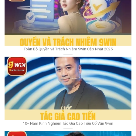
Toàn Bộ Quyền và Trách Nhiệm 9win Cập Nhật 2025
10+ Năm Kinh Nghiệm Tác Giả Cao Tiến Cố Vấn 9win