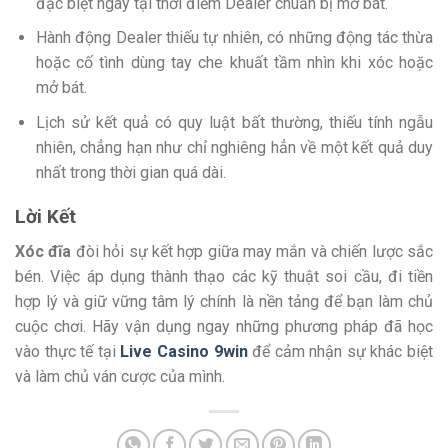
đặc biệt ngay tại thời điểm Dealer chuẩn bị mở bát.
Hành động Dealer thiếu tự nhiên, có những động tác thừa
hoặc cố tình dùng tay che khuất tầm nhìn khi xóc hoặc
mở bát.
Lịch sử kết quả có quy luật bất thường, thiếu tính ngẫu
nhiên, chẳng hạn như chỉ nghiêng hẳn về một kết quả duy
nhất trong thời gian quá dài.
Lời Kết
Chính Sách Bảo Mật 9win An Toàn Dữ Liệu Và Quyền Riêng Tư
Xóc đĩa
đòi hỏi sự kết hợp giữa may mắn và chiến lược sắc
bén. Việc áp dụng thành thạo các kỹ thuật soi cầu, đi tiền
hợp lý và giữ vững tâm lý chính là nền tảng để bạn làm chủ
cuộc chơi. Hãy vận dụng ngay những phương pháp đã học
vào thực tế tại
Live Casino 9win
để cảm nhận sự khác biệt
và làm chủ ván cược của mình.