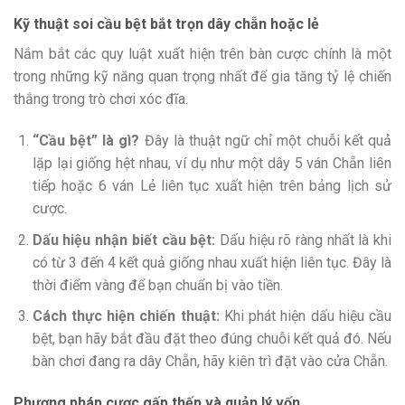
Kỹ thuật soi cầu bệt bắt trọn dây chẵn hoặc lẻ
Nắm bắt các quy luật xuất hiện trên bàn cược chính là một
trong những kỹ năng quan trọng nhất để gia tăng tỷ lệ chiến
thắng trong trò chơi xóc đĩa.
“Cầu bệt” là gì?
Đây là thuật ngữ chỉ một chuỗi kết quả
lặp lại giống hệt nhau, ví dụ như một dây 5 ván Chẵn liên
tiếp hoặc 6 ván Lẻ liên tục xuất hiện trên bảng lịch sử
cược.
Dấu hiệu nhận biết cầu bệt:
Dấu hiệu rõ ràng nhất là khi
có từ 3 đến 4 kết quả giống nhau xuất hiện liên tục. Đây là
thời điểm vàng để bạn chuẩn bị vào tiền.
Cách thực hiện chiến thuật:
Khi phát hiện dấu hiệu cầu
bệt, bạn hãy bắt đầu đặt theo đúng chuỗi kết quả đó. Nếu
bàn chơi đang ra dây Chẵn, hãy kiên trì đặt vào cửa Chẵn.
Phương pháp cược gấp thếp và quản lý vốn