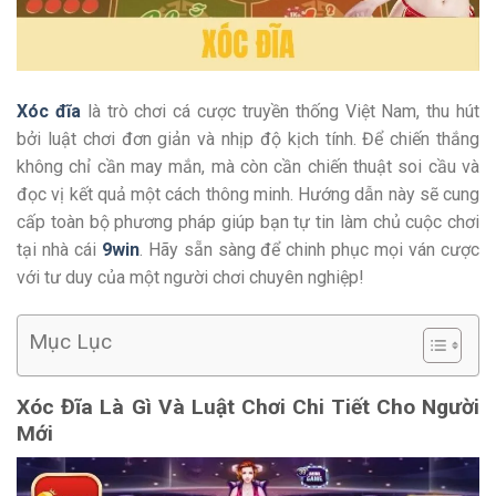
Xóc đĩa
là trò chơi cá cược truyền thống Việt Nam, thu hút
bởi luật chơi đơn giản và nhịp độ kịch tính. Để chiến thắng
không chỉ cần may mắn, mà còn cần chiến thuật soi cầu và
đọc vị kết quả một cách thông minh. Hướng dẫn này sẽ cung
cấp toàn bộ phương pháp giúp bạn tự tin làm chủ cuộc chơi
tại nhà cái
9win
. Hãy sẵn sàng để chinh phục mọi ván cược
với tư duy của một người chơi chuyên nghiệp!
Mục Lục
Xóc Đĩa Là Gì Và Luật Chơi Chi Tiết Cho Người
Mới