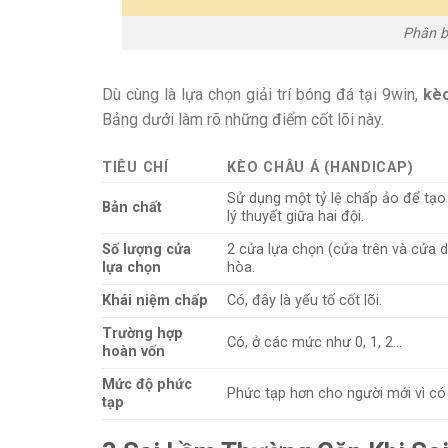
Phân bi
Dù cùng là lựa chọn giải trí bóng đá tại 9win,
kèo
Bảng dưới làm rõ những điểm cốt lõi này.
TIÊU CHÍ
KÈO CHÂU Á (HANDICAP)
Sử dụng một tỷ lệ chấp ảo để tạo
Bản chất
lý thuyết giữa hai đội.
Số lượng cửa
2 cửa lựa chọn (cửa trên và cửa dư
lựa chọn
hòa.
Khái niệm chấp
Có, đây là yếu tố cốt lõi.
Trường hợp
Có, ở các mức như 0, 1, 2…
hoàn vốn
Mức độ phức
Phức tạp hơn cho người mới vì có
tạp