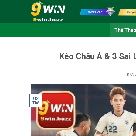
Bỏ
qua
nội
dung
Thể Tha
Kèo Châu Á & 3 Sai 
ĐĂN
02
Th8