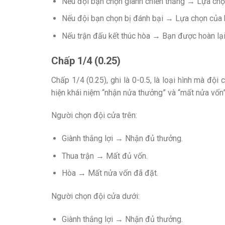
Nếu đội bạn chọn giành chiến thắng → Lựa chọ
Nếu đội bạn chọn bị đánh bại → Lựa chọn của 
Nếu trận đấu kết thúc hòa → Bạn được hoàn lại
Chấp 1/4 (0.25)
Chấp 1/4 (0.25), ghi là 0-0.5, là loại hình mà đội
hiện khái niệm “nhận nửa thưởng” và “mất nửa vốn
Người chọn đội cửa trên:
Giành thắng lợi → Nhận đủ thưởng.
Thua trận → Mất đủ vốn.
Hòa → Mất nửa vốn đã đặt.
Người chọn đội cửa dưới:
Giành thắng lợi → Nhận đủ thưởng.