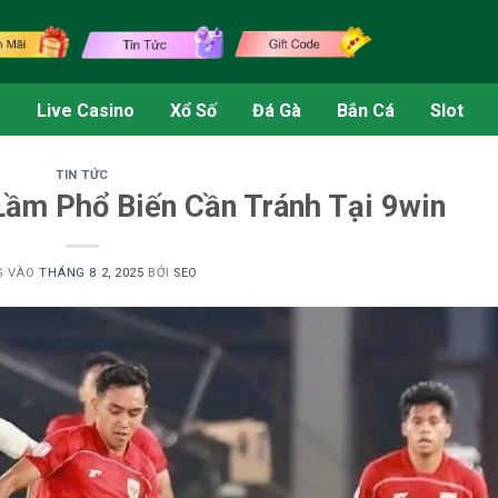
o
Live Casino
Xổ Số
Đá Gà
Bắn Cá
Slot
TIN TỨC
Lầm Phổ Biến Cần Tránh Tại 9win
G VÀO
THÁNG 8 2, 2025
BỞI
SEO