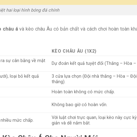
ệt hai loại hình bóng đá chính
 châu á
và kèo châu Âu có bản chất và cách chơi hoàn toàn khá
KÈO CHÂU ÂU (1X2)
 ra sự cân bằng về mặt
Dự đoán kết quả tuyệt đối (Thắng – Hòa –
ới), loại bỏ kết quả
3 cửa lựa chọn (Đội nhà thắng – Hòa – Độ
thắng).
Hoàn toàn không có mức chấp.
Không bao giờ có hoàn vốn.
Với luật chơi trực quan, loại kèo này cực k
 nhiều mức chấp.
giản và dễ nắm bắt.