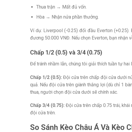
Thua trận → Mất đủ vốn.
Hòa → Nhận nửa phần thưởng.
Ví dụ: Liverpool (-0.25) đối đầu Everton (+0.25
đương 50.000 VNĐ. Nếu chọn Everton, bạn nhận v
Chấp 1/2 (0.5) và 3/4 (0.75)
Để tránh nhầm lẫn, chúng tôi giải thích tuần tự hai
Chấp 1/2 (0.5):
Đội cửa trên chấp đội cửa dưới nửa 
quả. Nếu đội cửa trên giành thắng lợi (dù chỉ 1 bà
thua, người chọn đội cửa dưới sẽ chính xác.
Chấp 3/4 (0.75):
Đội cửa trên chấp 0.75 trái, khá
đội cửa trên.
So Sánh Kèo Châu Á Và Kèo C