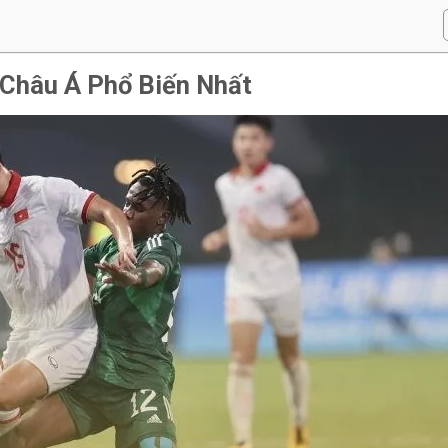
 Châu Á Phổ Biến Nhất