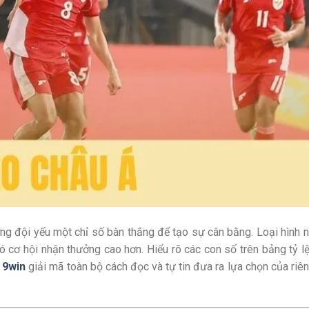
ng đội yếu một chỉ số bàn thắng để tạo sự cân bằng. Loại hình n
có cơ hội nhận thưởng cao hơn. Hiểu rõ các con số trên bảng tỷ lệ
g
9win
giải mã toàn bộ cách đọc và tự tin đưa ra lựa chọn của riê