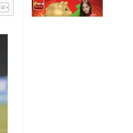
Nạp Tiền 9win Nhận Ngay Thưởng
100% | Hướng Dẫn Chi Tiết
Rút Tiền 9win | Nhận Thanh Toán Về
Ngân Hàng Chỉ Sau 5 Phút
Tải App 9win 2025 Cài Đặt Nhanh
Trong 1 Phút An Toàn