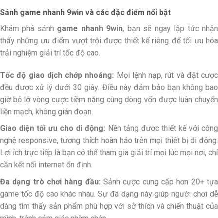
Sảnh game nhanh 9win và các đặc điểm nổi bật
Khám phá sảnh
game nhanh 9win
, bạn sẽ ngay lập tức nhậ
thấy những ưu điểm vượt trội được thiết kế riêng để tối ưu hóa
trải nghiệm giải trí tốc độ cao.
Tốc độ giao dịch chớp nhoáng:
Mọi lệnh nạp, rút và đặt cược
đều được xử lý dưới 30 giây. Điều này đảm bảo bạn không bao
giờ bỏ lỡ vòng cược tiềm năng cùng dòng vốn được luân chuyển
liền mạch, không gián đoạn.
Giao diện tối ưu cho di động:
Nền tảng được thiết kế với côn
nghệ responsive, tương thích hoàn hảo trên mọi thiết bị di động.
Lợi ích trực tiếp là bạn có thể tham gia giải trí mọi lúc mọi nơi, chỉ
cần kết nối internet ổn định.
Đa dạng trò chơi hàng đầu:
Sảnh cược cung cấp hơn 20+ tự
game tốc độ cao khác nhau. Sự đa dạng này giúp người chơi dễ
dàng tìm thấy sản phẩm phù hợp với sở thích và chiến thuật của