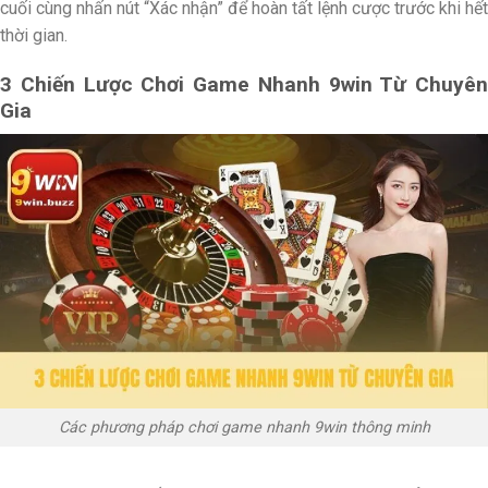
cuối cùng nhấn nút “Xác nhận” để hoàn tất lệnh cược trước khi hết
thời gian.
3 Chiến Lược Chơi Game Nhanh 9win Từ Chuyên
Gia
Các phương pháp chơi game nhanh 9win thông minh