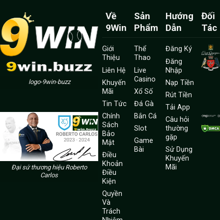
Về
Sản
Hướng
Đối
9Win
Phẩm
Dẫn
Tác
Giới
Thể
Đăng Ký
Thiệu
Thao
Đăng
Liên Hệ
Live
Nhập
Casino
logo-9win-buzz
Khuyến
Nạp Tiền
Mãi
Xổ Số
Rút Tiền
Tin Tức
Đá Gà
Tải App
Chính
Bắn Cá
Câu hỏi
Sách
Slot
thường
Bảo
gặp
Game
Mật
Bài
Sử Dụng
Điều
Khuyến
Khoản
Mãi
Đại sứ thương hiệu Roberto
Điều
Carlos
Kiện
Quyền
Và
Trách